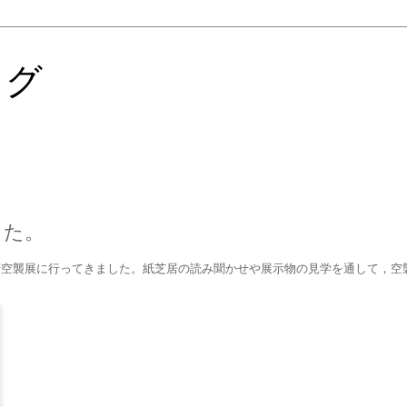
ログ
した。
甲府空襲展に行ってきました。紙芝居の読み聞かせや展示物の見学を通して，空