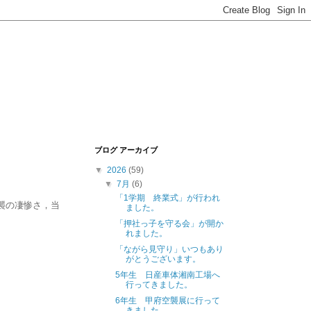
ブログ アーカイブ
▼
2026
(59)
▼
7月
(6)
「1学期 終業式」が行われ
襲の凄惨さ，当
ました。
「押社っ子を守る会」が開か
れました。
「ながら見守り」いつもあり
がとうございます。
5年生 日産車体湘南工場へ
行ってきました。
6年生 甲府空襲展に行って
きました。